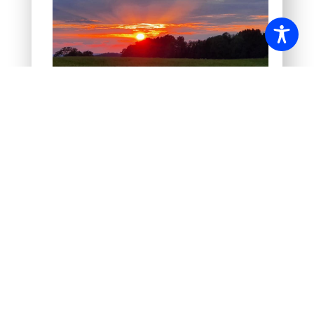
Sonnenuntergang am
Waldrand
Morgenstimmung am See