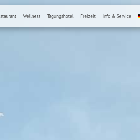
staurant
Wellness
Tagungshotel
Freizeit
Info & Service