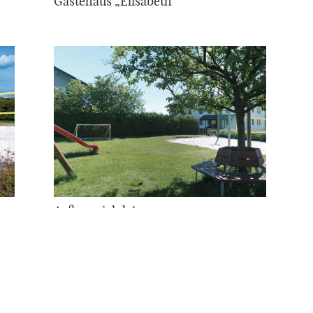
Gästehaus „Elisabeth“
Außenspielplatz